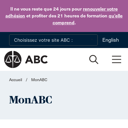
Skip to main content
Il ne vous reste que 24 jours
pour
renouveler votre
adhésion
et profiter des 21 heures de formation
qu’elle
comprend
.
English
Accueil
/
MonABC
MonABC