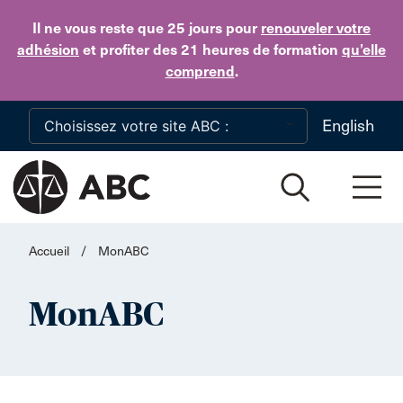
Skip to main content
Il ne vous reste que 25 jours
pour
renouveler votre
adhésion
et profiter des 21 heures de formation
qu’elle
comprend
.
English
Accueil
/
MonABC
MonABC