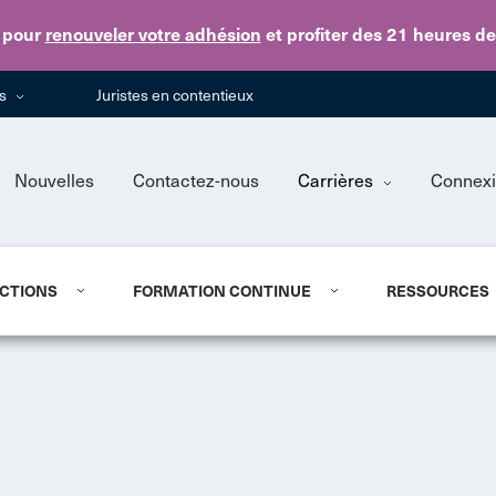
Skip to main content
pour
renouveler votre adhésion
et profiter des 21 heures d
ns
Juristes en contentieux
Nouvelles
Contactez-nous
Carrières
Connex
CTIONS
FORMATION CONTINUE
RESSOURCES