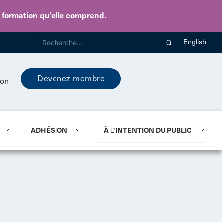
e formation
qu’elle comprend
.
English
Devenez membre
ion
ADHÉSION
À L’INTENTION DU PUBLIC