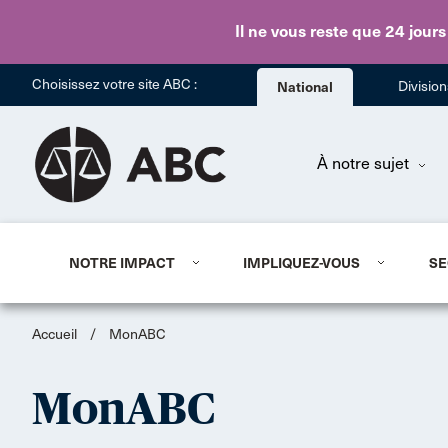
Il ne vous reste que 24 jours
Choisissez votre site ABC :
National
Divisio
À notre sujet
NOTRE IMPACT
IMPLIQUEZ-VOUS
SE
Accueil
/
MonABC
MonABC