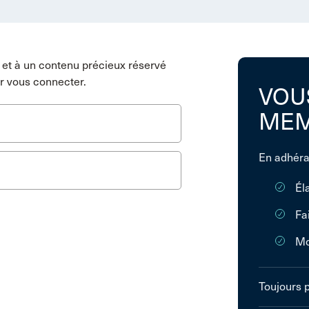
et à un contenu précieux réservé
r vous connecter.
VOU
MEM
En adhéra
Él
Fa
Mo
Toujours 