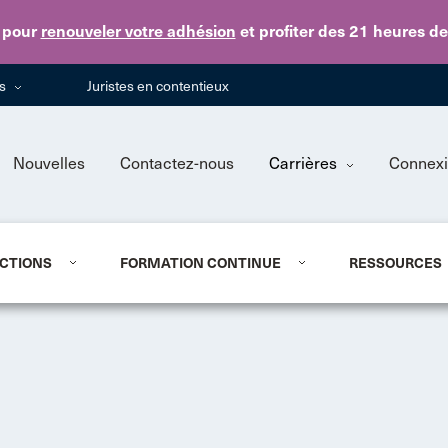
Skip to main content
pour
renouveler votre adhésion
et profiter des 21 heures d
ns
Juristes en contentieux
Nouvelles
Contactez-nous
Carrières
Connex
CTIONS
FORMATION CONTINUE
RESSOURCES