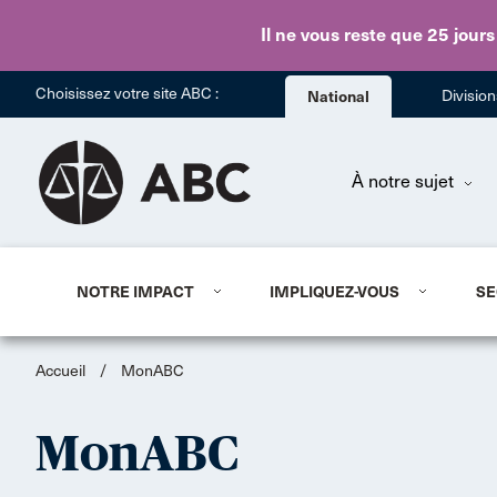
Il ne vous reste que 25 jours
Choisissez votre site ABC :
National
Divisio
À notre sujet
NOTRE IMPACT
IMPLIQUEZ-VOUS
SE
Accueil
/
MonABC
MonABC