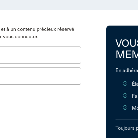
et à un contenu précieux réservé
r vous connecter.
VOU
MEM
En adhéra
Él
Fa
Mo
Toujours 