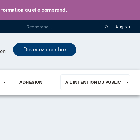
e formation
qu’elle comprend
.
English
Devenez membre
ion
ADHÉSION
À L’INTENTION DU PUBLIC