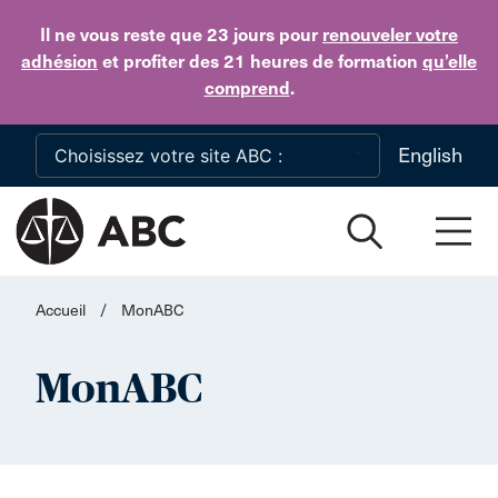
Skip to main content
Il ne vous reste que 23 jours
pour
renouveler votre
adhésion
et profiter des 21 heures de formation
qu’elle
comprend
.
English
Accueil
/
MonABC
MonABC