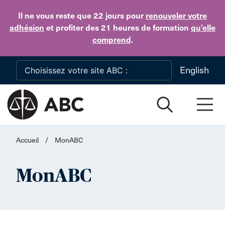
Skip to main content
Il ne vous reste que 22 jours
pour
renouveler votre
adhésion
et profiter des 21 heures de formation
qu’elle
comprend
.
English
Accueil
/
MonABC
MonABC