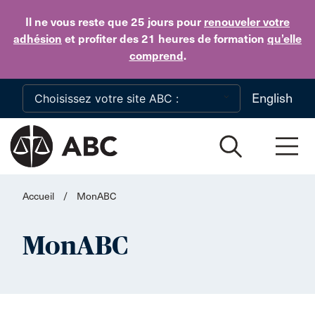
Skip to main content
Il ne vous reste que 25 jours
pour
renouveler votre
adhésion
et profiter des 21 heures de formation
qu’elle
comprend
.
English
Accueil
/
MonABC
MonABC