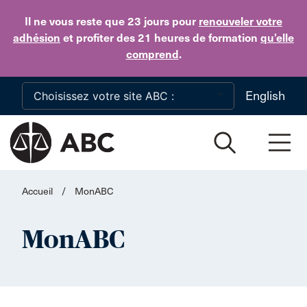
Skip to main content
Il ne vous reste que 23 jours
pour
renouveler votre
adhésion
et profiter des 21 heures de formation
qu’elle
comprend
.
English
Accueil
/
MonABC
MonABC