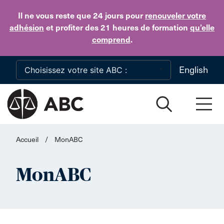
Skip to main content
Il ne vous reste que 24 jours
pour
renouveler votre
adhésion
et profiter des 21 heures de formation
qu’elle
comprend
.
English
Accueil
/
MonABC
MonABC