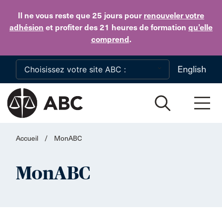
Skip to main content
Il ne vous reste que 25 jours
pour
renouveler votre
adhésion
et profiter des 21 heures de formation
qu’elle
comprend
.
English
Accueil
/
MonABC
MonABC