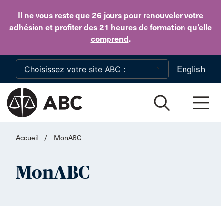
Skip to main content
Il ne vous reste que 26 jours
pour
renouveler votre
adhésion
et profiter des 21 heures de formation
qu’elle
comprend
.
English
Accueil
/
MonABC
MonABC