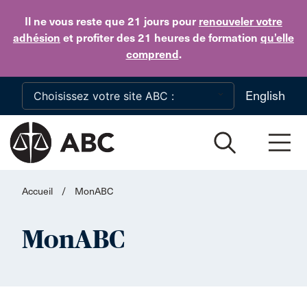
Skip to main content
Il ne vous reste que 21 jours
pour
renouveler votre
adhésion
et profiter des 21 heures de formation
qu’elle
comprend
.
English
Accueil
/
MonABC
MonABC