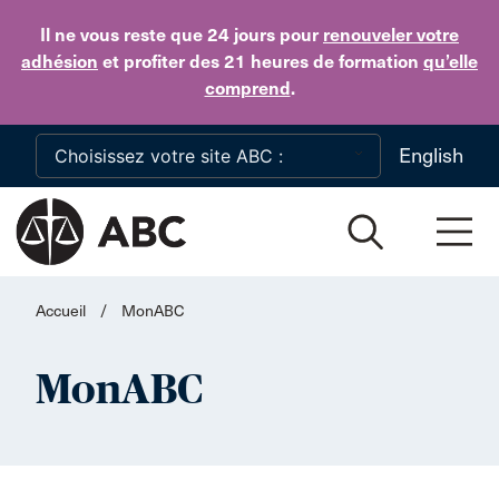
Skip to main content
Il ne vous reste que 24 jours
pour
renouveler votre
adhésion
et profiter des 21 heures de formation
qu’elle
comprend
.
English
Accueil
/
MonABC
MonABC