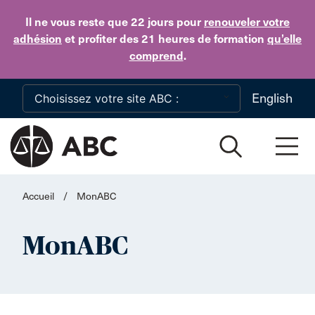
Skip to main content
Il ne vous reste que 22 jours
pour
renouveler votre
adhésion
et profiter des 21 heures de formation
qu’elle
comprend
.
English
Accueil
/
MonABC
MonABC