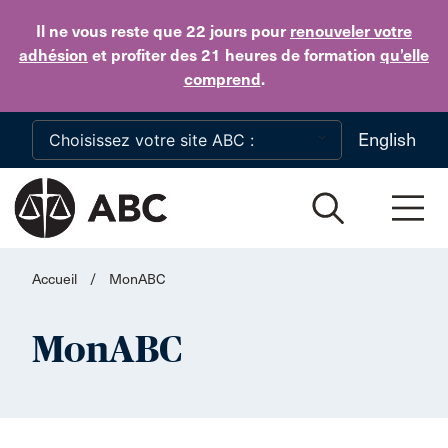
Skip to main content
Il ne vous reste que 22 jours
pour
renouveler votre
adhésion
et profiter des 21 heures de formation
qu’elle
comprend
.
English
Accueil
/
MonABC
MonABC