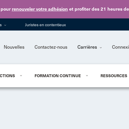
Skip to main content
pour
renouveler votre adhésion
et profiter des 21 heures d
ns
Juristes en contentieux
Nouvelles
Contactez-nous
Carrières
Connex
CTIONS
FORMATION CONTINUE
RESSOURCES