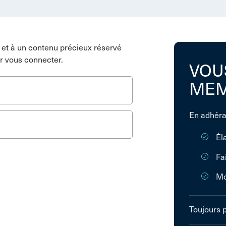
et à un contenu précieux réservé
r vous connecter.
VOU
MEM
En adhéra
Él
Fa
Mo
Toujours 