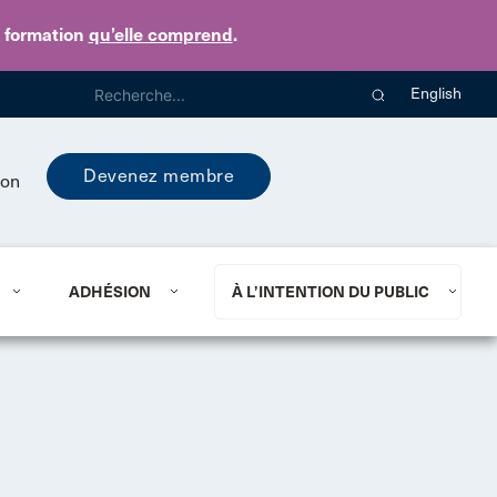
e formation
qu’elle comprend
.
English
Devenez membre
ion
ADHÉSION
À L’INTENTION DU PUBLIC