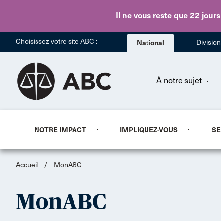
Il ne vous reste que 22 jours
Choisissez votre site ABC :
National
Divisio
À notre sujet
NOTRE IMPACT
IMPLIQUEZ-VOUS
SE
Accueil
/
MonABC
MonABC