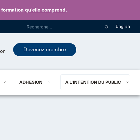
e formation
qu’elle comprend
.
English
Devenez membre
ion
ADHÉSION
À L’INTENTION DU PUBLIC