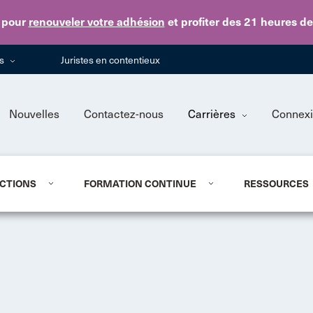
Skip to main content
pour
renouveler votre adhésion
et profiter des 21 heures d
ns
Juristes en contentieux
Nouvelles
Contactez-nous
Carrières
Connex
CTIONS
FORMATION CONTINUE
RESSOURCES