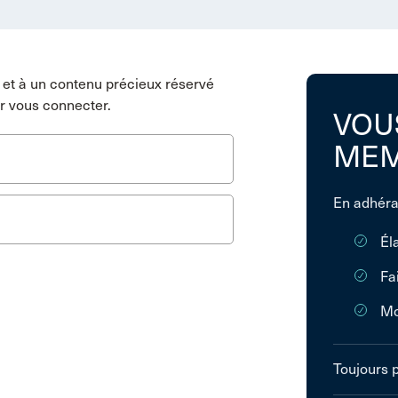
et à un contenu précieux réservé
r vous connecter.
VOU
MEM
En adhéra
Él
Fa
Mo
Toujours 