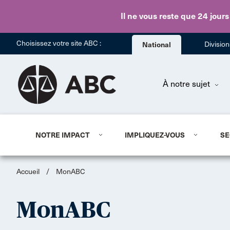
Il ne vous reste que 24 jours
Choisissez votre site ABC :
National
Divisio
À notre sujet
NOTRE IMPACT
IMPLIQUEZ-VOUS
SE
Accueil
/
MonABC
MonABC