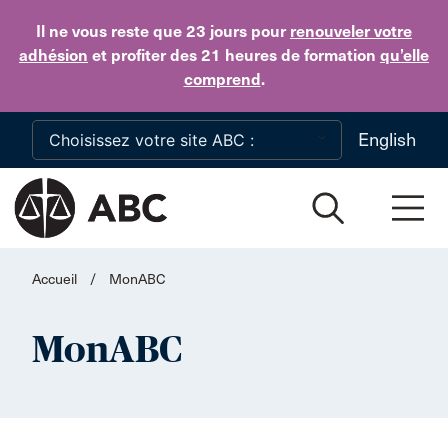
Skip to main content
Il ne vous reste que 23 jours
pour
renouveler votre
adhésion
et profiter des 21 heures de formation
qu’elle
comprend
.
English
Accueil
/
MonABC
MonABC