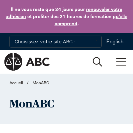
Skip to main content
Il ne vous reste que 24 jours
pour
renouveler votre
adhésion
et profiter des 21 heures de formation
qu’elle
comprend
.
English
Accueil
/
MonABC
MonABC