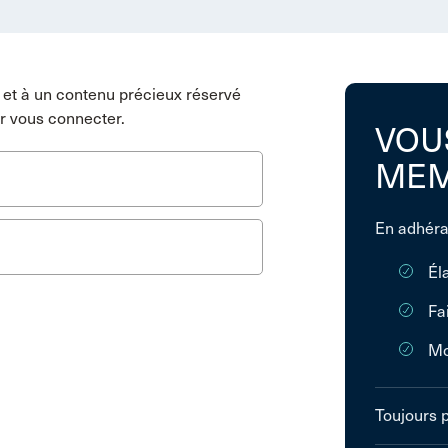
et à un contenu précieux réservé
r vous connecter.
VOU
MEM
En adhéra
Él
Fa
Mo
Toujours 