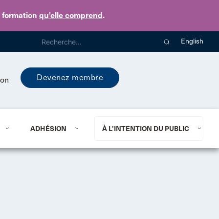
e formation
qu’elle comprend
.
English
Devenez membre
ion
ADHÉSION
À L’INTENTION DU PUBLIC