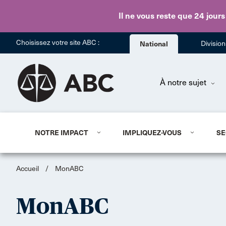
Il ne vous reste que 24 jours
Choisissez votre site ABC :
National
Divisio
À notre sujet
NOTRE IMPACT
IMPLIQUEZ-VOUS
SE
Accueil
/
MonABC
MonABC