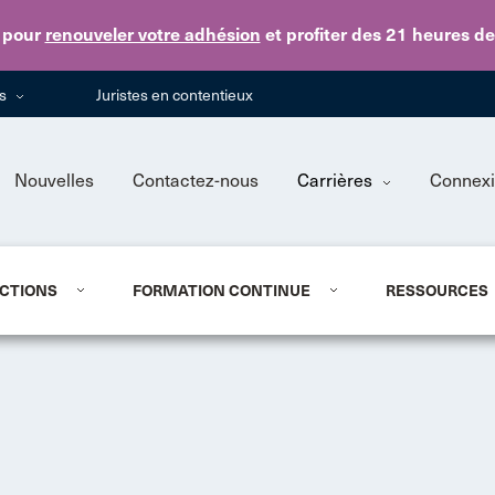
Skip to main content
pour
renouveler votre adhésion
et profiter des 21 heures d
ns
Juristes en contentieux
Nouvelles
Contactez-nous
Carrières
Connex
CTIONS
FORMATION CONTINUE
RESSOURCES