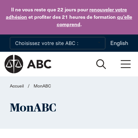
Skip to main content
Il ne vous reste que 22 jours
pour
renouveler votre
adhésion
et profiter des 21 heures de formation
qu’elle
comprend
.
English
Accueil
/
MonABC
MonABC