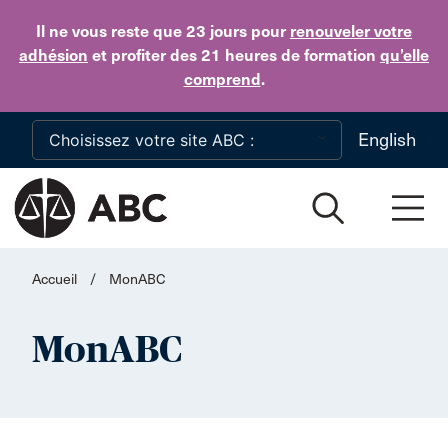
Skip to main content
Il ne vous reste que 23 jours
pour
renouveler votre
adhésion
et profiter des 21 heures de formation
qu’elle
comprend
.
English
Accueil
/
MonABC
MonABC