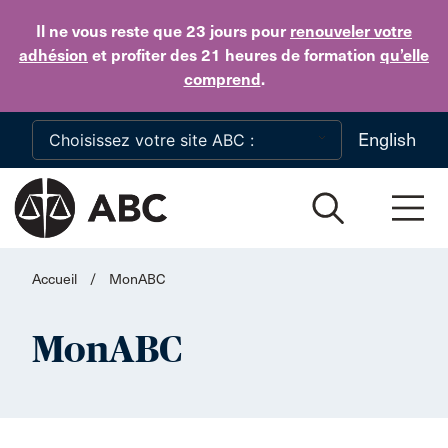
Skip to main content
Il ne vous reste que 23 jours
pour
renouveler votre
adhésion
et profiter des 21 heures de formation
qu’elle
comprend
.
English
Accueil
/
MonABC
MonABC