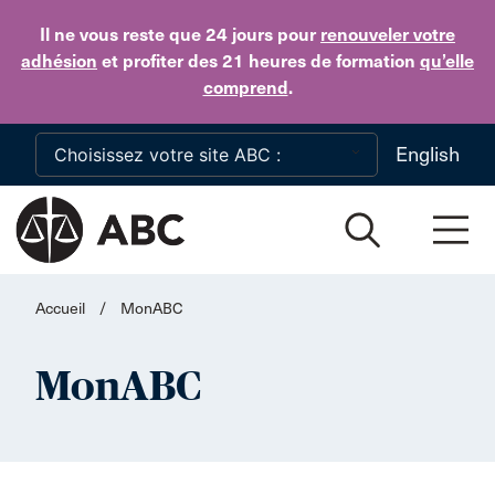
Skip to main content
Il ne vous reste que 24 jours
pour
renouveler votre
adhésion
et profiter des 21 heures de formation
qu’elle
comprend
.
English
Accueil
/
MonABC
MonABC