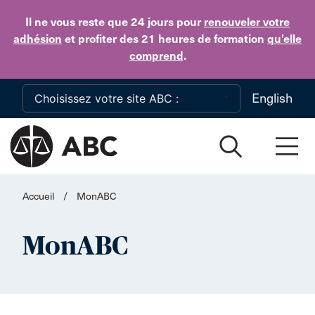
Skip to main content
Il ne vous reste que 24 jours
pour
renouveler votre
adhésion
et profiter des 21 heures de formation
qu’elle
comprend
.
English
Accueil
/
MonABC
MonABC