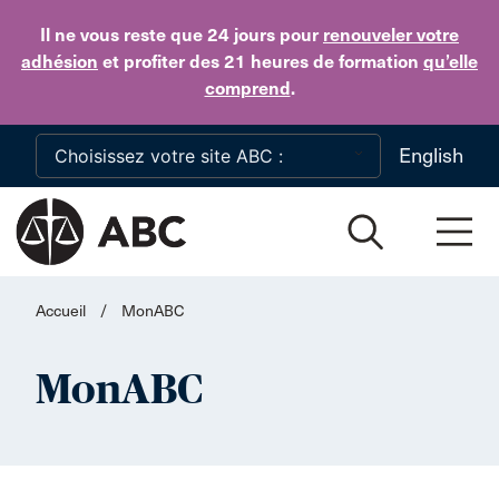
Skip to main content
Il ne vous reste que 24 jours
pour
renouveler votre
adhésion
et profiter des 21 heures de formation
qu’elle
comprend
.
English
Accueil
/
MonABC
MonABC