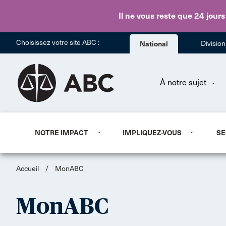
Il ne vous reste que 24 jours
Choisissez votre site ABC :
National
Divisio
À notre sujet
NOTRE IMPACT
IMPLIQUEZ-VOUS
SE
Accueil
/
MonABC
MonABC