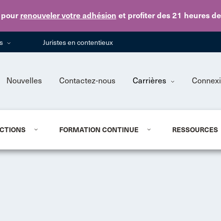
Skip to main content
pour
renouveler votre adhésion
et profiter des 21 heures d
ns
Juristes en contentieux
Nouvelles
Contactez-nous
Carrières
Connex
CTIONS
FORMATION CONTINUE
RESSOURCES