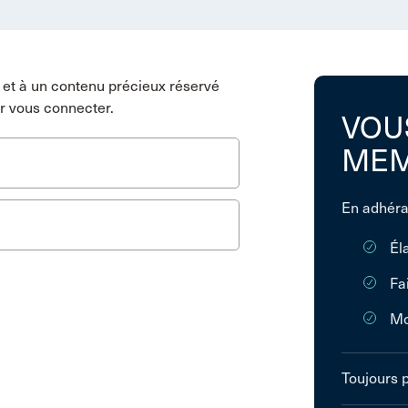
et à un contenu précieux réservé
r vous connecter.
VOU
MEM
En adhéra
Él
Fa
Mo
Toujours 