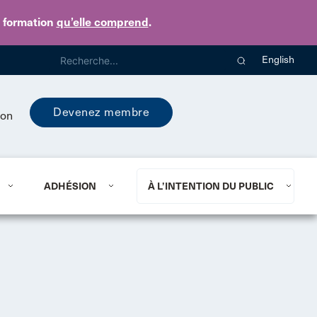
e formation
qu’elle comprend
.
English
Devenez membre
ion
ADHÉSION
À L’INTENTION DU PUBLIC