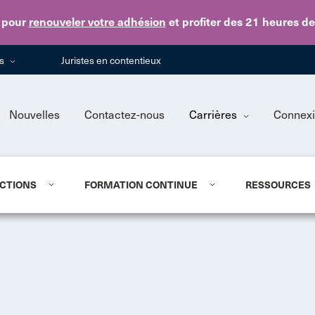
Skip to main content
pour
renouveler votre adhésion
et profiter des 21 heures d
ns
Juristes en contentieux
Nouvelles
Contactez-nous
Carrières
Connex
CTIONS
FORMATION CONTINUE
RESSOURCES