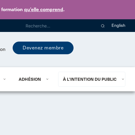
e formation
qu’elle comprend
.
English
Devenez membre
ion
ADHÉSION
À L’INTENTION DU PUBLIC