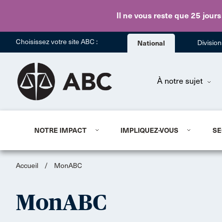
Il ne vous reste que 25 jours
Choisissez votre site ABC :
National
Divisio
À notre sujet
NOTRE IMPACT
IMPLIQUEZ-VOUS
SE
Accueil
/
MonABC
MonABC