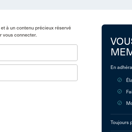
et à un contenu précieux réservé
r vous connecter.
VOU
MEM
En adhéra
Él
Fa
Mo
Toujours 