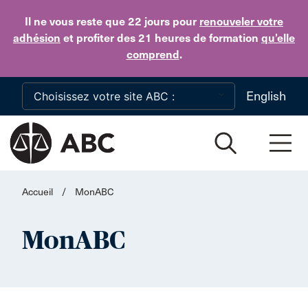
Skip to main content
Il ne vous reste que 22 jours
pour
renouveler votre
adhésion
et profiter des 21 heures de formation
qu’elle
comprend
.
English
Accueil
/
MonABC
MonABC