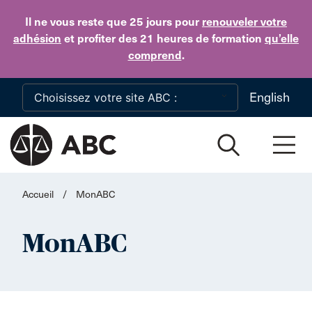
Skip to main content
Il ne vous reste que 25 jours
pour
renouveler votre
adhésion
et profiter des 21 heures de formation
qu’elle
comprend
.
English
Accueil
/
MonABC
MonABC