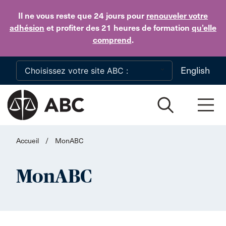
Skip to main content
Il ne vous reste que 24 jours
pour
renouveler votre
adhésion
et profiter des 21 heures de formation
qu’elle
comprend
.
English
Accueil
/
MonABC
MonABC