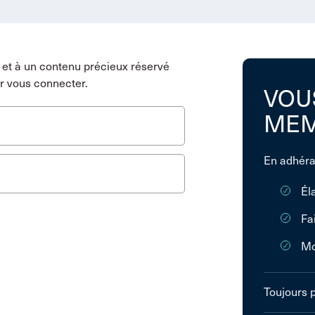
et à un contenu précieux réservé
r vous connecter.
VOU
MEM
En adhéra
Él
Fa
Mo
Toujours 