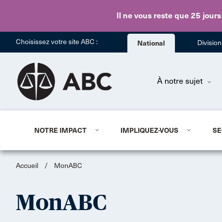
Il ne vous reste que 25 jours
Choisissez votre site ABC :
National
Divisio
À notre sujet
NOTRE IMPACT
IMPLIQUEZ-VOUS
SE
Accueil
/
MonABC
MonABC