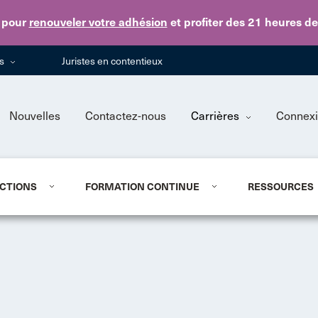
Skip to main content
pour
renouveler votre adhésion
et profiter des 21 heures d
ns
Juristes en contentieux
Nouvelles
Contactez-nous
Carrières
Connex
CTIONS
FORMATION CONTINUE
RESSOURCES