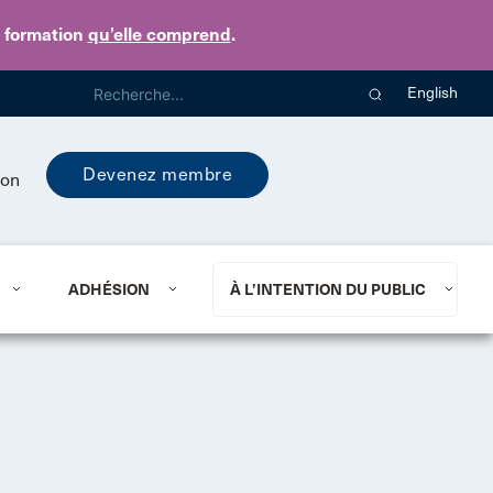
e formation
qu’elle comprend
.
English
Devenez membre
ion
ADHÉSION
À L’INTENTION DU PUBLIC