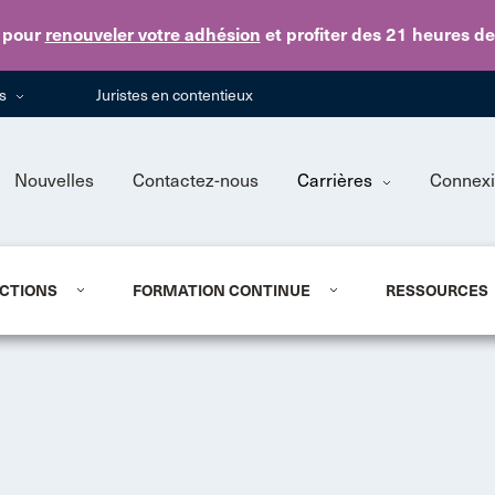
Skip to main content
pour
renouveler votre adhésion
et profiter des 21 heures d
ns
Juristes en contentieux
Nouvelles
Contactez-nous
Carrières
Connex
CTIONS
FORMATION CONTINUE
RESSOURCES