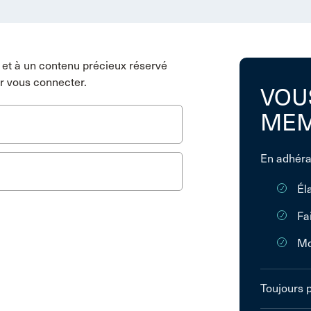
et à un contenu précieux réservé
r vous connecter.
VOU
MEM
En adhéra
Él
Fa
Mo
Toujours 