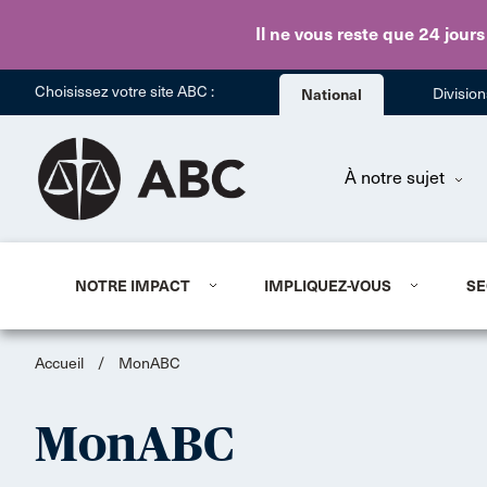
Il ne vous reste que 24 jours
Choisissez votre site ABC :
National
Divisio
À notre sujet
NOTRE IMPACT
IMPLIQUEZ-VOUS
SE
Accueil
/
MonABC
MonABC