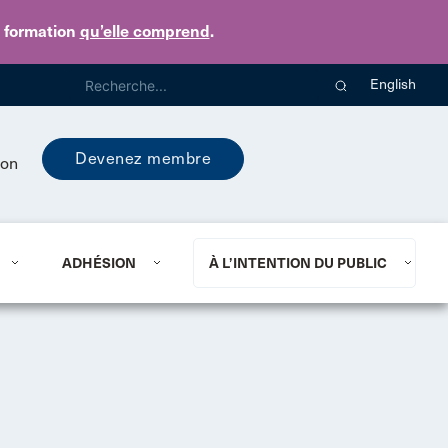
e formation
qu’elle comprend
.
English
Devenez membre
ion
ADHÉSION
À L’INTENTION DU PUBLIC