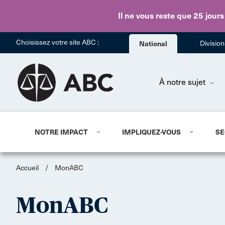
Il ne vous reste que 25 jours
Choisissez votre site ABC :
National
Divisio
À notre sujet
NOTRE IMPACT
IMPLIQUEZ-VOUS
SE
Accueil
/
MonABC
MonABC