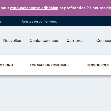
Skip to main content
pour
renouveler votre adhésion
et profiter des 21 heures d
ns
Juristes en contentieux
Nouvelles
Contactez-nous
Carrières
Connex
CTIONS
FORMATION CONTINUE
RESSOURCES