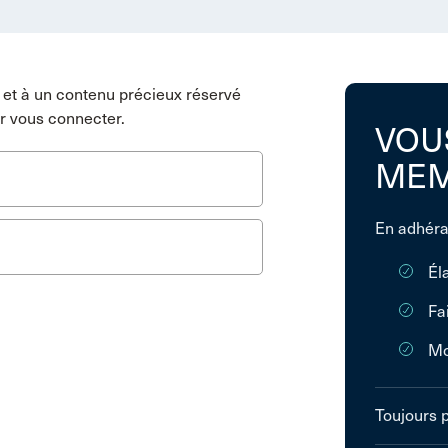
et à un contenu précieux réservé
r vous connecter.
VOU
MEM
En adhéra
Él
Fa
Mo
Toujours 