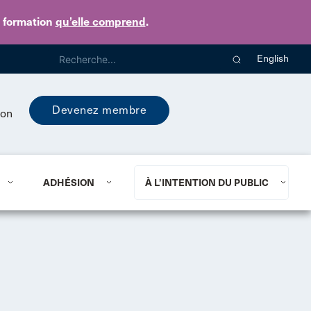
e formation
qu’elle comprend
.
English
Devenez membre
ion
ADHÉSION
À L’INTENTION DU PUBLIC