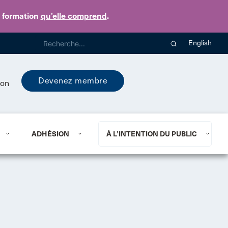
e formation
qu’elle comprend
.
English
Devenez membre
ion
ADHÉSION
À L’INTENTION DU PUBLIC