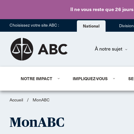
Il ne vous reste que 26 jours
Choisissez votre site ABC :
National
Divisio
À notre sujet
NOTRE IMPACT
IMPLIQUEZ-VOUS
SE
Accueil
/
MonABC
MonABC