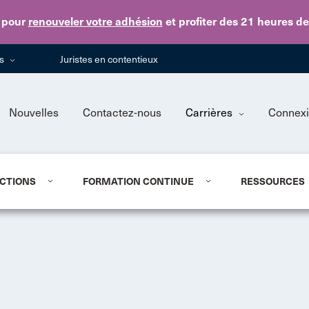
Skip to main content
pour
renouveler votre adhésion
et profiter des 21 heures d
ns
Juristes en contentieux
Nouvelles
Contactez-nous
Carrières
Connex
CTIONS
FORMATION CONTINUE
RESSOURCES