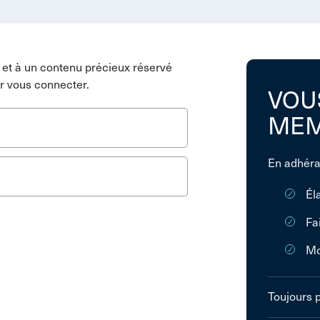
et à un contenu précieux réservé
r vous connecter.
VOU
MEM
En adhéra
Él
Fa
Mo
Toujours 