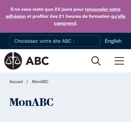
Skip to main content
Il ne vous reste que 23 jours
pour
renouveler votre
adhésion
et profiter des 21 heures de formation
qu’elle
comprend
.
English
Accueil
/
MonABC
MonABC