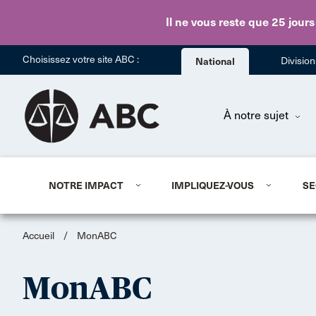
Il ne vous reste que 25 jours
Choisissez votre site ABC :
National
Divisio
À notre sujet
NOTRE IMPACT
IMPLIQUEZ-VOUS
SE
Accueil
/
MonABC
MonABC