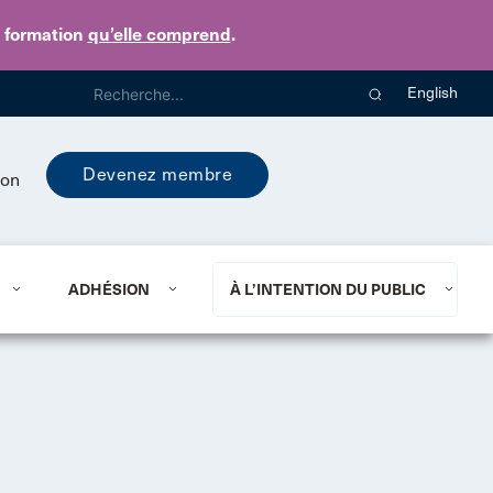
e formation
qu’elle comprend
.
English
Devenez membre
ion
ADHÉSION
À L’INTENTION DU PUBLIC