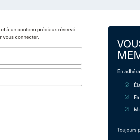
et à un contenu précieux réservé
r vous connecter.
VOU
MEM
En adhéra
Él
Fa
Mo
Toujours 