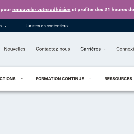
Skip to main content
pour
renouveler votre adhésion
et profiter des 21 heures d
ns
Juristes en contentieux
Nouvelles
Contactez-nous
Carrières
Connex
CTIONS
FORMATION CONTINUE
RESSOURCES