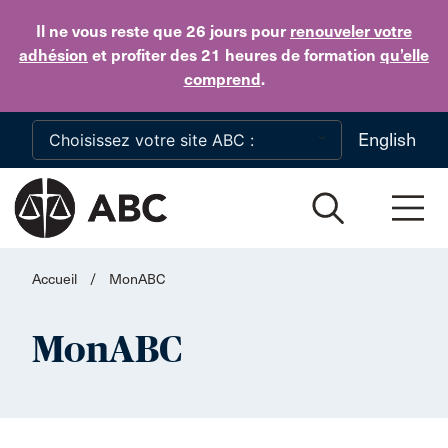
Skip to main content
Il ne vous reste que 26 jours
pour
renouveler votre
adhésion
et profiter des 21 heures de formation
qu’elle
comprend
.
English
Accueil
/
MonABC
MonABC