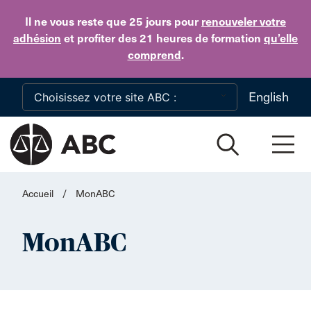
Skip to main content
Il ne vous reste que 25 jours
pour
renouveler votre
adhésion
et profiter des 21 heures de formation
qu’elle
comprend
.
English
Accueil
/
MonABC
MonABC