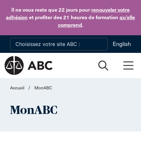
Skip to main content
Il ne vous reste que 22 jours
pour
renouveler votre
adhésion
et profiter des 21 heures de formation
qu’elle
comprend
.
English
Accueil
/
MonABC
MonABC