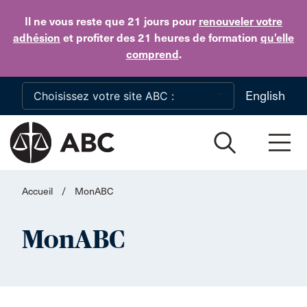
Skip to main content
Il ne vous reste que 21 jours
pour
renouveler votre
adhésion
et profiter des 21 heures de formation
qu’elle
comprend
.
English
Accueil
/
MonABC
MonABC