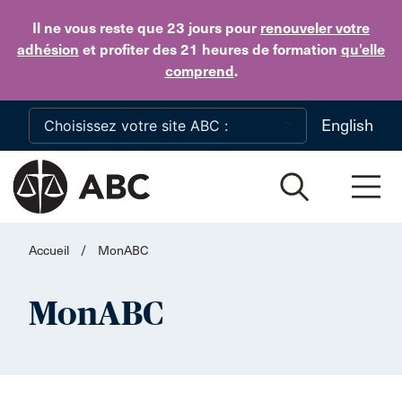
Skip to main content
Il ne vous reste que 23 jours
pour
renouveler votre
adhésion
et profiter des 21 heures de formation
qu’elle
comprend
.
English
Accueil
/
MonABC
MonABC