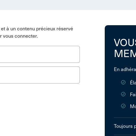
et à un contenu précieux réservé
r vous connecter.
VOU
MEM
En adhéra
Él
Fa
Mo
Toujours 