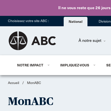
Il ne vous reste que 26 jours
Choisissez votre site ABC :
National
Divisio
À notre sujet
NOTRE IMPACT
IMPLIQUEZ-VOUS
SE
Accueil
/
MonABC
MonABC