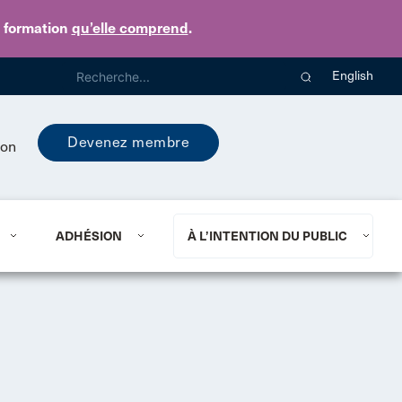
e formation
qu’elle comprend
.
English
Devenez membre
ion
ADHÉSION
À L’INTENTION DU PUBLIC