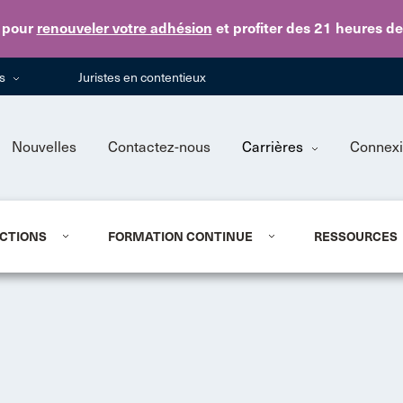
Skip to main content
pour
renouveler votre adhésion
et profiter des 21 heures d
ns
Juristes en contentieux
Nouvelles
Contactez-nous
Carrières
Connex
CTIONS
FORMATION CONTINUE
RESSOURCES