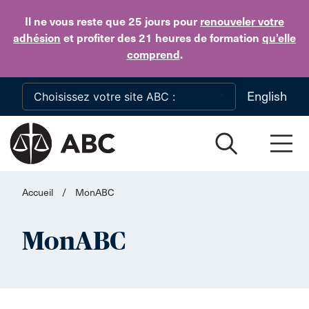
Skip to main content
Il ne vous reste que 25 jours
pour
renouveler votre
adhésion
et profiter des 21 heures de formation
qu’elle
comprend
.
English
Accueil
/
MonABC
MonABC