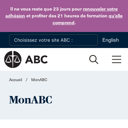
Skip to main content
Il ne vous reste que 23 jours
pour
renouveler votre
adhésion
et profiter des 21 heures de formation
qu’elle
comprend
.
English
Accueil
/
MonABC
MonABC