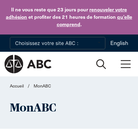
Skip to main content
Il ne vous reste que 23 jours
pour
renouveler votre
adhésion
et profiter des 21 heures de formation
qu’elle
comprend
.
English
Accueil
/
MonABC
MonABC