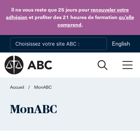
Skip to main content
Il ne vous reste que 25 jours
pour
renouveler votre
adhésion
et profiter des 21 heures de formation
qu’elle
comprend
.
English
Accueil
/
MonABC
MonABC