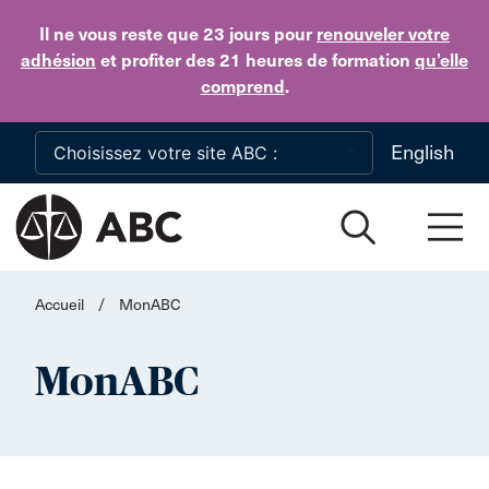
Skip to main content
Il ne vous reste que 23 jours
pour
renouveler votre
adhésion
et profiter des 21 heures de formation
qu’elle
comprend
.
English
Accueil
/
MonABC
MonABC