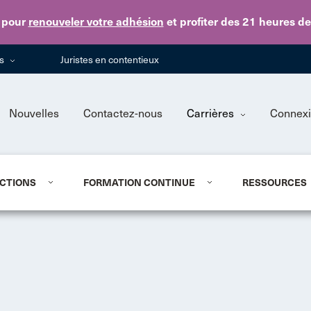
Skip to main content
pour
renouveler votre adhésion
et profiter des 21 heures d
ns
Juristes en contentieux
Nouvelles
Contactez-nous
Carrières
Connex
CTIONS
FORMATION CONTINUE
RESSOURCES