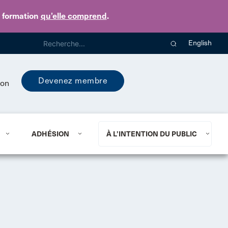
e formation
qu’elle comprend
.
English
Devenez membre
ion
ADHÉSION
À L’INTENTION DU PUBLIC