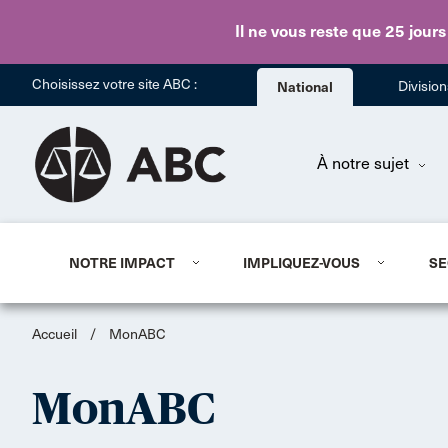
Il ne vous reste que 25 jours
Choisissez votre site ABC :
National
Divisio
À notre sujet
NOTRE IMPACT
IMPLIQUEZ-VOUS
SE
Accueil
/
MonABC
MonABC