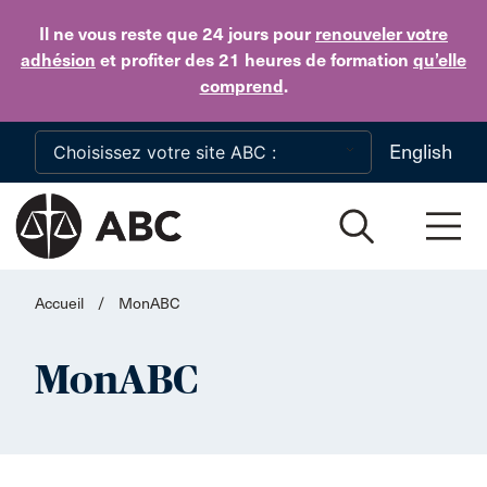
Skip to main content
Il ne vous reste que 24 jours
pour
renouveler votre
adhésion
et profiter des 21 heures de formation
qu’elle
comprend
.
English
Accueil
/
MonABC
MonABC